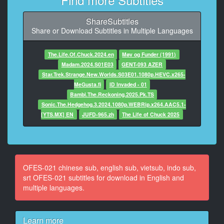
んと友達で、テイビーの番組やってまして、インタビ
ューさせてくれる夫
ShareSubtitles
婦の方を募集して、あまりいなかったので、手伝って
Share or Download Subtitles in Multiple Languages
もらったというか。
10
The.Life.Of.Chuck.2024.en
Møv og Funder (1991)
At 00:01:31,270, Character said: 私たちでいいのかな
Madam.2024.S01E03
GENT-093 AZER
って感じじゃない?
Star.Trek.Strange.New.Worlds.S03E01.1080p.HEVC.x265-
MeGusta.fi
ID Invaded - 01
11
Bambi.The.Reckoning.2025.Pk.TS
At 00:01:34,690, Character said: はい、インタビュー
Sonic.The.Hedgehog.3.2024.1080p.WEBRip.x264.AAC5.1-
させていただきます。
[YTS.MX] EN
JUFD-965.zh
The Life of Chuck 2025
12
At 00:01:37,810, Character said: ちょっといろいろ聞
きたいんですけど、私と隣が知りたいので、名前と年
齢とご職業と、
OFES-021 chinese sub, english sub, vietsub, indo sub,
結婚されて何年とか、夫妻の関係とか、言いたいこと
srt OFES-021 subtitles for download in English and
あるか。
multiple languages.
13
At 00:01:49,650, Character said: 名前、年齢、ご職
Learn more