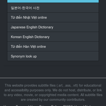
業。
일본어-한국어 사전
14
At 00:01:52,830, Character said: どうぞ、じゃあ可愛
Từ điển Nhật Việt online
い方から。 私からですか?
Japanese English Dictionary
15
At 00:01:57,610, Character said: じゃあ、はい。
Korean English Dictionary
16
Từ điển Hàn Việt online
At 00:01:58,810, Character said: ミッキーです。
Synonym look up
17
At 00:01:59,970, Character said: 31歳です。 仕事は今
してなくて、専業主婦です。
18
At 00:02:05,410, Character said: 可愛いですね、あり
This website provides subtitle files (.srt, .ass, .vtt) for educational
がとうございます。
and accessibility purposes only. We do not host, distribute, or link
to any video, movie, or copyrighted media content. All subtitle files
19
At 00:02:07,250, Character said: じゃあ、はい、専業
are created by our community contributors.
主婦の隣の方。