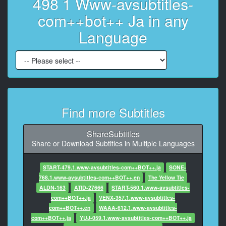
498 1 Www-avsubtitles-
後どう? カズヤさんと
com++bot++ Ja in any
7
Language
At 00:00:36,210, Character said: 前にヒカリにちょっ
と話した時と全然状況変わってないんだよね
8
At 00:00:41,510, Character said: あれ?夜の相性が微妙
ってやつだよね
9
Find more Subtitles
At 00:00:46,770, Character said: そうそう。もっと男
らしくガッて来てほしくて
ShareSubtitles
Share or Download Subtitles in Multiple Languages
10
At 00:00:51,250, Character said: オスです!みたいな感
じで
START-479.1.www-avsubtitles-com++BOT++.ja
SONE-
768.1.www-avsubtitles-com++BOT++.en
The Yellow Tie
11
ALDN-163
ATID-27666
START-560.1.www-avsubtitles-
At 00:00:53,190, Character said: なかなか恋の手相手
com++BOT++.ja
VENX-357.1.www-avsubtitles-
に言いづらくて難しいよね
com++BOT++.en
WAAA-612.1.www-avsubtitles-
com++BOT++.ja
YUJ-059.1.www-avsubtitles-com++BOT++.ja
12