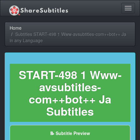
Toggl
naviga
Home
Subtitles START-498 1 Www-avsubtitles-com++bot++ Ja
in any Language
START-498 1 Www-
avsubtitles-
com++bot++ Ja
Subtitles
📝 Subtitle Preview