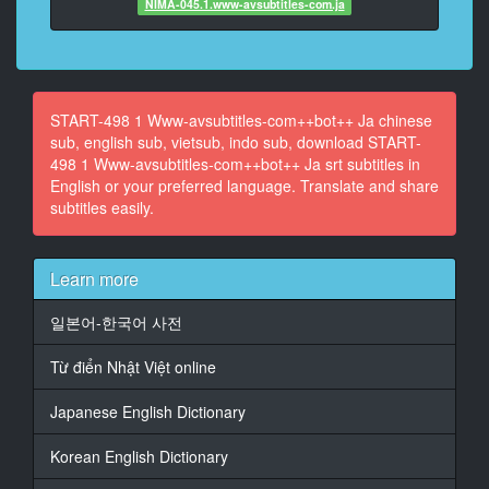
NIMA-045.1.www-avsubtitles-com.ja
At 00:00:58,070, Character said: いや、分かる。めっ
ちゃ…
13
At 00:01:01,490, Character said: ヒカリ、ごめん
START-498 1 Www-avsubtitles-com++bot++ Ja chinese
sub, english sub, vietsub, indo sub, download START-
14
498 1 Www-avsubtitles-com++bot++ Ja srt subtitles in
At 00:01:06,190, Character said: すごい共感しちゃっ
English or your preferred language. Translate and share
てさ
subtitles easily.
15
At 00:01:08,810, Character said: でも私と逆かなって
Learn more
思って
일본어-한국어 사전
16
At 00:01:11,110, Character said: 通?
Từ điển Nhật Việt online
17
Japanese English Dictionary
At 00:01:12,990, Character said: ヒカリは責めたいっ
てこと?
Korean English Dictionary
18