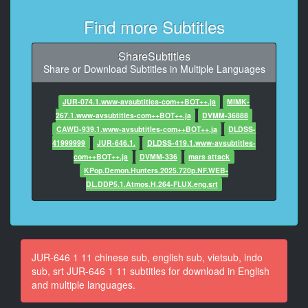
9
Find more Subtitles
At 00:00:38,010, Character said: そうだけど。.
ShareSubtitles
10
Share or Download Subtitles in Multiple Languages
At 00:00:39,530, Character said: 掃除とか、かの葉に
耳をかけるかもしれないけど、
おふくらが守ってくれているよ。 どうにかして守りた
JUR-074.1.www-avsubtitles-com++BOT++.ja
MIMK-
いって。.
267.1.www-avsubtitles-com++BOT++.ja
DVMM-36888
CAWD-939.1.www-avsubtitles-com++BOT++.ja
DLDSS-
11
41999999
JUR-646.1.
DLDSS-419.1.www-avsubtitles-
At 00:00:50,110, Character said: 今は、庭主が1ヶ月に
com++BOT++.ja
DVMM-336
mars attack
一度やってくるから、
KPop.Demon.Hunters.2025.720p.NF.WEB-
かの葉は気にしなくていいよ。 良かった。.
DL.DDP5.1.Atmos.H.264-FLUX.eng.srt
12
At 00:01:02,670, Character said: お母さん、ちゃんと
体験してたんだ。.
JUR-646 1 11 chinese sub, english sub, vietsub, indo
13
sub, srt JUR-646 1 11 subtitles for download in English
At 00:01:06,350, Character said: 何日やってたの?
and multiple languages.
14