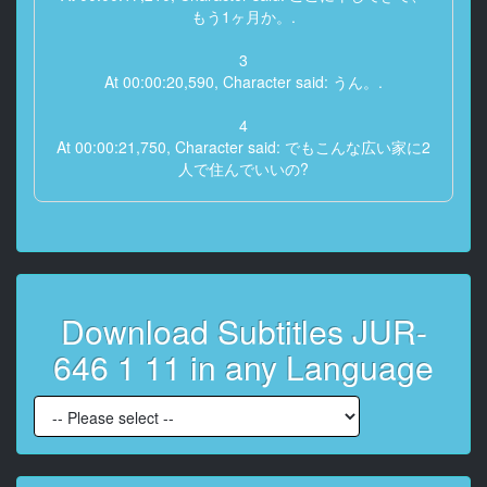
もう1ヶ月か。.
3
At 00:00:20,590, Character said: うん。.
4
At 00:00:21,750, Character said: でもこんな広い家に2
人で住んでいいの?
5
At 00:00:25,930, Character said: うん。.
6
At 00:00:27,030, Character said: おふくらは死んじゃ
Download Subtitles JUR-
ったし、親父は別の家にいて帰ってこないから。.
646 1 11 in any Language
7
At 00:00:32,430, Character said: そっか。.
8
At 00:00:34,350, Character said: 住んでないと、家が
痛むって言うとか。.