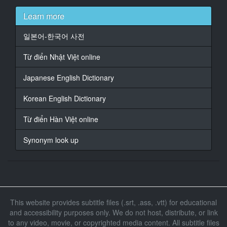
At 00:01:07,850, Character said: 私たち夫婦は5年前に
Learn more
結婚した。.
일본어-한국어 사전
15
At 00:01:12,890, Character said: ここは夫、里市さん
Từ điển Nhật Việt online
の実家で、そこに住んでいた里市さんのお母さんが1年
前に亡くなった。.
Japanese English Dictionary
16
Korean English Dictionary
At 00:01:22,690, Character said: 1年前までここは空き
家だったけど、私たち夫婦でここに住むことになっ
Từ điển Hàn Việt online
た。.
Synonym look up
17
At 00:01:30,350, Character said: しかし私は里市さん
のお父さんとは、結婚してから一度も会ったことがな
かった。.
18
This website provides subtitle files (.srt, .ass, .vtt) for educational
At 00:01:40,230, Character said: 広いもんね。.
and accessibility purposes only. We do not host, distribute, or link
to any video, movie, or copyrighted media content. All subtitle files
19