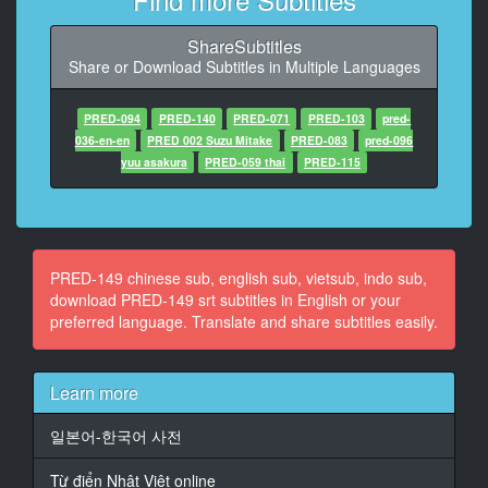
8
ShareSubtitles
At 00:02:14,152, Character said: กาแฟ ชา น้ำ แล้ว
Share or Download Subtitles in Multiple Languages
ก็...น้ำแข็ง
9
PRED-094
PRED-140
PRED-071
PRED-103
pred-
At 00:02:19,951, Character said: โอ้วว...น้ำแข็งละลาย
036-en-en
PRED 002 Suzu Mitake
PRED-083
pred-096
แล้ว
yuu asakura
PRED-059 thai
PRED-115
10
At 00:02:23,055, Character said: ร้อนอะไรจะขนาดนั้น
11
PRED-149 chinese sub, english sub, vietsub, indo sub,
At 00:02:26,063, Character said: ไม่ไหว ๆ ติดต่อให้เขา
download PRED-149 srt subtitles in English or your
มาดูแอร์เถอะครับ
preferred language. Translate and share subtitles easily.
12
At 00:02:29,618, Character said: โคตรร้อนเลย！
Learn more
13
일본어-한국어 사전
At 00:02:33,394, Character said: -รุ่นพี่ กินอะไรดีครับ
-นี่นะ...
Từ điển Nhật Việt online