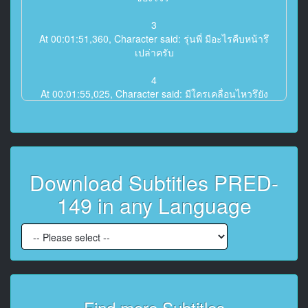
3
At 00:01:51,360, Character said: รุ่นพี่ มีอะไรคืบหน้ารึ
เปล่าครับ
4
At 00:01:55,025, Character said: มีใครเคลื่อนไหวรึยัง
ครับ
5
At 00:02:01,413, Character said: ขอโทษที่สายนะครับ
ผมไปแวะที่บ้านพักมา
Download Subtitles PRED-
พอดีผมแฟนผมโทรมาน่ะครับ
149 in any Language
6
At 00:02:07,393, Character said: 'จะกลับมาเมื่อไหร่?'
เสียงแจ๋นมาเลย..
7
At 00:02:10,168, Character said: นั่นแหละผมก็อยากรู้
เหมือนกันว่า
จะได้กลับเมื่อไหร่
Find more Subtitles