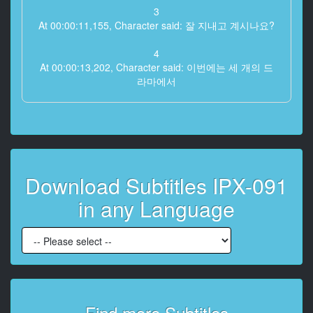
3
At 00:00:11,155, Character said: 잘 지내고 계시나요?
4
At 00:00:13,202, Character said: 이번에는 세 개의 드
라마에서
5
At 00:00:17,568, Character said: 세 가지 캐릭터를 연
기해 보겠습니다
6
Download Subtitles IPX-091
At 00:00:21,795, Character said: 지금까지는 상당히 스
스로 말하는 것도 그렇지만
in any Language
7
At 00:00:27,476, Character said: 괴롭힘 당하거나 조금
어두운 드라마가 많았는데요
8
At 00:00:31,857, Character said: 이번에는 모두 밝은
드라마를 하겠습니다
Find more Subtitles