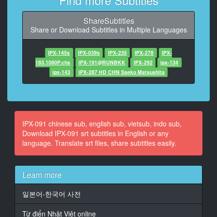
9
ShareSubtitles
At 00:00:36,709, Character said: 세 명의 캐릭터를 최
Share or Download Subtitles in Multiple Languages
선을 다해 연기하니까
10
IPX-145s
IPX-039s
IPX-235
IPX-278
IPX-
At 00:00:41,869, Character said: 여러분은 어떤 것을
183.1080P.chs
IPX-191@RUNBKK
IPX-292
ipx-134
가장 좋아할까, 좋아하는 것이 있으려나?
ipx-143
IPX-287 HD CHN Saeko Matsushita
11
At 00:00:47,362, Character said: 그럼, 봐 주세요
12
IPX-091 chinese sub, english sub, vietsub, indo sub,
At 00:01:27,119, Character said: 못생긴 나는 소꿉친구
Download IPX-091 srt subtitles in English or any
를 좋아한다 말할 용기가 없어서
language. Translate srt files, share subtitles easily.
13
At 00:01:31,119, Character said: 당신의 주위에 지금
Learn more
관심이 가는 여성 없나요
일본어-한국어 사전
14
At 00:01:35,624, Character said: 예를 들면 마음을 전
Từ điển Nhật Việt online