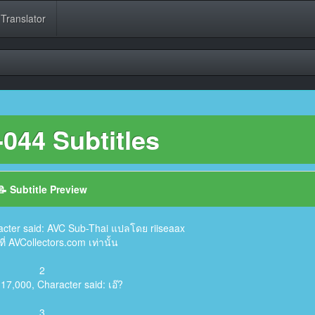
 Translator
044 Subtitles
📝 Subtitle Preview
acter said: AVC Sub-Thai แปลโดย riiseaax
ี่ AVCollectors.com เท่านั้น
2
:17,000, Character said: เอ๊?
3