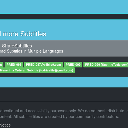
11
ter said: ก่อนที่เขาจะตัดสินใจหาที่อยู่ใหม่
12
aracter said: ก็เลยจะมาอยู่บ้านเราก่อน
d more Subtitles
13
ShareSubtitles
 said: งั้นเหรอ เราก็แค่ให้เขามาอยู่ด้วยกันสินะ
ad Subtitles in Multiple Languages
14
6,940, Character said: ใช่แล้ว
n
PRED-096
PRED-087@b1b1s9.com
PRED-009
PRED-096 [SubtitleTools.com
 Menerima Orderan Subtitle (
todrivefile@gmail.com
)
15
aracter said: แต่ว่า..เขามีปัญหาจริงๆนะ
16
cter said: จริงเหรอ ก็ดีนะให้เขามาอยู่ด้วย
ยูจัง
r educational and accessibility purposes only. We do not host, distribute, o
tent. All subtitle files are created by our community contributors.
17
haracter said: เป็นความคิดที่ดีนะยูจัง
Notice