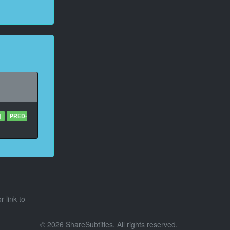
]
PRED-
r link to
© 2026 ShareSubtitles. All rights reserved.