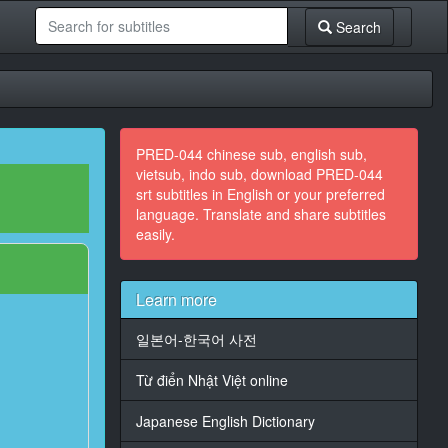
Search
PRED-044 chinese sub, english sub,
vietsub, indo sub, download PRED-044
srt subtitles in English or your preferred
language. Translate and share subtitles
easily.
Learn more
일본어-한국어 사전
Từ điển Nhật Việt online
Japanese English Dictionary