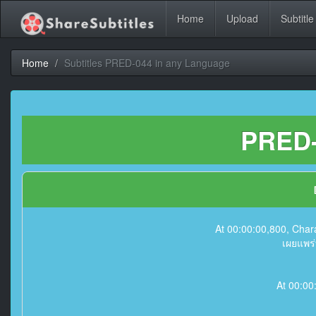
Home
Upload
Subtitle
Home
Subtitles PRED-044 in any Language
PRED-
At 00:00:00,800, Char
เผยแพร่ท
At 00:00