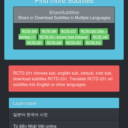
9
ShareSubtitles
At 00:01:55,200, Character said: ちょっとだけ参加し
Share or Download Subtitles in Multiple Languages
てもらってもよろしいですか
10
RCTD-260
RCTD-268
RCTD-272
RCTD-232-720p —
At 00:02:01,600, Character said: よろしくお願いしま
DaftSex (1)
RCTD-331 (extract from Chinese)
RCTD-165
す
RCTD-031
RCTD-029
RCTD-247
RCTD-312
11
At 00:02:08,000, Character said: すいません ちょっと
時間いいですか
RCTD-231 chinese sub, english sub, vietsub, indo sub,
12
download subtitles RCTD-231, Translate RCTD-231 srt
At 00:02:14,400, Character said: 二人で飲みに行くカ
subtitles into English or other languages.
ップルさんでよろしかったですか
13
Learn more
At 00:02:20,800, Character said: 限定で簡単なゲーム
にチャレンジしていただくと賞金100万円をゲットで
일본어-한국어 사전
きるチャンスがあるんですけど
Từ điển Nhật Việt online