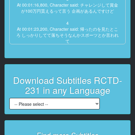
At 00:01:16,800, Character said: チャレンジして賞金
が100万円貰えるって言う 企画があるんですけど
4
At 00:01:23,200, Character said: 帰ったのを見たとこ
ろ しっかりしてて落ちそうなんかスポーツとか言われ
て
5
At 00:01:29,600, Character said: やっぱり返してすご
い力あります
Download Subtitles RCTD-
6
At 00:01:36,000, Character said: 食べたことあります
231 in any Language
7
At 00:01:42,400, Character said: ちょっと彼女を彼氏
がですね 抱っこして豚が耐えれるか
8
At 00:01:48,800, Character said: 簡単にそんな企画 な
んですけど はいはい 1時間ぐらい
Find more Subtitles