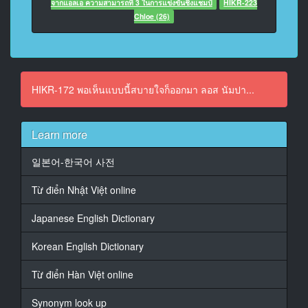
จากแอลเอ ความสามารถที่ 3 ในการแข่งขันชิงแชมป์
HIKR-223
At 00:01:05,580, Character said: Exactly.
Chloe (26)
14
At 00:01:15,720, Character said: So you're an
extremely, extremely cute girl.
HIKR-172 พอเห็นแบบนี้สบายใจก็ออกมา ลอส นัมปา...
15
At 00:01:19,080, Character said: So yeah, we really
wanted to shoot you again.
Learn more
16
일본어-한국어 사전
At 00:01:22,200, Character said: Thank you.
Từ điển Nhật Việt online
17
At 00:01:23,480, Character said: I really enjoyed my
Japanese English Dictionary
time, I guess.
18
Korean English Dictionary
At 00:01:37,360, Character said: So we're actually uh
a professional Japanese uh p***n studio.
Từ điển Hàn Việt online
19
Synonym look up