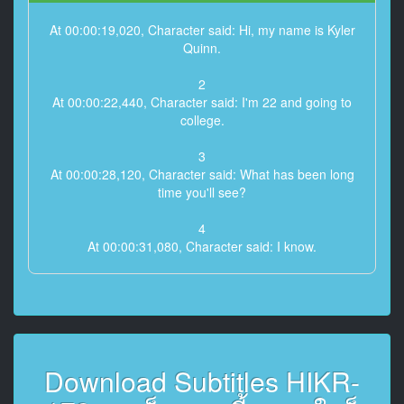
At 00:00:19,020, Character said: Hi, my name is Kyler
Quinn.
2
At 00:00:22,440, Character said: I'm 22 and going to
college.
3
At 00:00:28,120, Character said: What has been long
time you'll see?
4
At 00:00:31,080, Character said: I know.
5
At 00:00:31,880, Character said: It's been a little bit.
6
At 00:00:42,300, Character said: So, last time we
Download Subtitles HIKR-
worked with you, we, you know.