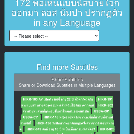
172 พอเห็นแบบนี้สบายใจก็
7
At 00:00:46,060, Character said: We picked up on you
ออกมา ลอส นัมปา ปรากฏตัว
on the street.
in any Language
8
At 00:00:48,700, Character said: Do you remember?
9
At 00:00:49,900, Character said: Yeah, I do.
10
Find more Subtitles
At 00:00:52,300, Character said: I was waiting for my
friends.
ShareSubtitles
Share or Download Subtitles in Multiple Languages
11
At 00:01:00,600, Character said: Yeah, so last time
you said you were like me.
HIKR-183 AV เปิดตัว อิซซี่ อายุ 22 ปี ที่วิตกกังวลกับ
HIKR-191
นางแบบสาวสวยตัวสูงจอมทะเล้นที่ฉันไปรับมาจากลอส
HIKR-202
12
สาวสวยหุ่นสวยที่ถูกหยิบขึ้นมาในลอสแองเจลิสเปิด
USBA-001
At 00:01:03,740, Character said: Friends, or
USBA-011
HIKR-145 หญิงอาชีพที่รักชาวเอเชียที่มารับที่ซานฟ
something.
รานซิสโ
HIKR-136 นักศึกษาวิทยาลัยหญิงครึ่งสาวชาวรัสเซียที่หาย
ตั
HIKR-049 ลิลลี่ อายุ 18 ปี ที่เป็นเด็กอารมณ์ดีที่คอลึ
HIKR-028
13